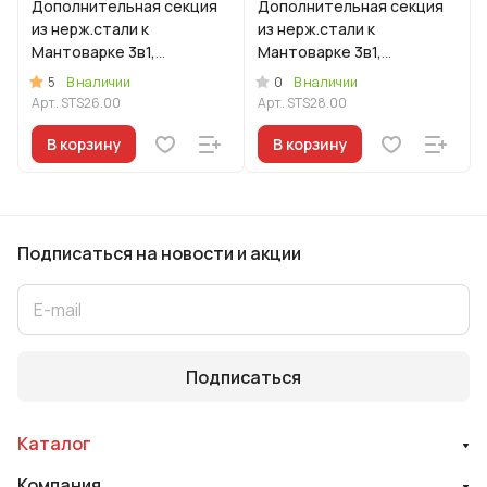
Дополнительная секция
Дополнительная секция
из нерж.стали к
из нерж.стали к
Мантоварке 3в1,
Мантоварке 3в1,
диаметром 26 см
диаметром 28 см
5
0
В наличии
В наличии
Арт.
STS26.00
Арт.
STS28.00
В корзину
В корзину
Подписаться
на новости и акции
Подписаться
Каталог
Компания