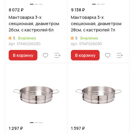
8 072 ₽
9 138 ₽
Мантоварка 3-х
Мантоварка 3-х
секционная, диаметром
секционная, диаметром
26см, с кастрюлей 6л
28см, с кастрюлей 7л
5
5
В наличии
В наличии
Арт.
STM602603G
Арт.
STM702803G
В корзину
В корзину
1 297 ₽
1 397 ₽