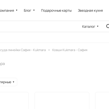
Компания
Блог
Подарочные карты
Звездная кухня
Каталог
суда линейки Сафия - Kukmara
Ковши Kukmara - Сафия
ара
лярные