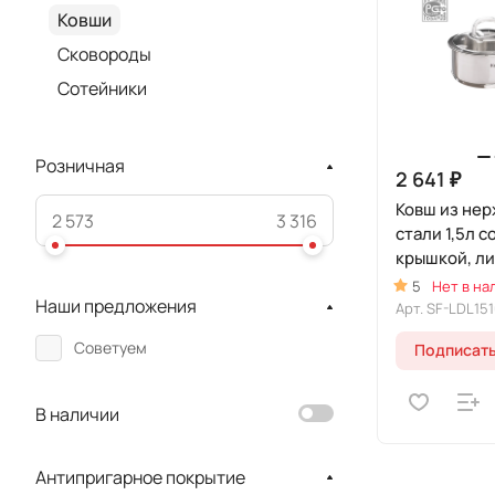
Ковши
Сковороды
Сотейники
Розничная
2 641 ₽
Ковш из не
стали 1,5л 
крышкой, ли
5
Нет в на
Наши предложения
Арт.
SF-LDL15
Советуем
Подписат
В наличии
Антипригарное покрытие