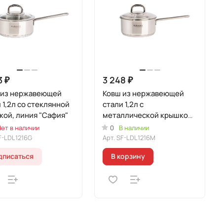
3 ₽
3 248 ₽
 из нержавеющей
Ковш из нержавеющей
 1,2л со стеклянной
стали 1,2л с
ой, линия "Сафия"
металлической крышкой,
линия "Сафия"
ет в наличии
0
В наличии
F-LDL1216G
Арт.
SF-LDL1216M
дписаться
В корзину