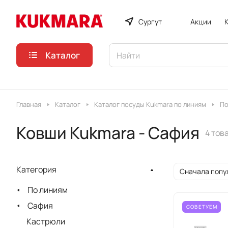
Сургут
Акции
Каталог
Главная
Каталог
Каталог посуды Kukmara по линиям
По
Ковши Kukmara - Сафия
4 тов
Категория
Сначала попу
По линиям
Сафия
СОВЕТУЕМ
Кастрюли