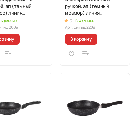
й, ап (темный
ручкой, ап (темный
ор) линия
мрамор) линия
морная
"Мраморная
 наличии
5
В наличии
кционная"
Индукционная
мтиш260а
Арт.
смтиш220а
орзину
В корзину