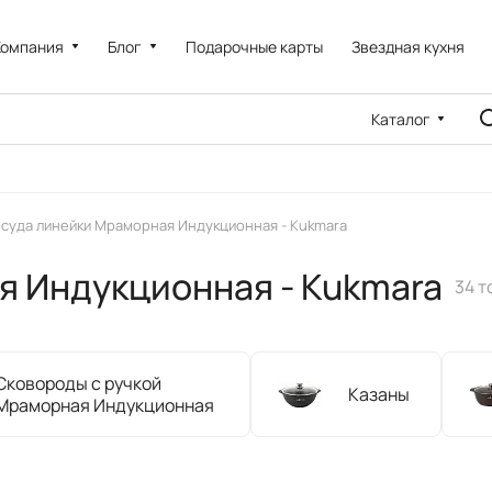
Компания
Блог
Подарочные карты
Звездная кухня
Каталог
суда линейки Мраморная Индукционная - Kukmara
я Индукционная - Kukmara
34 т
Сковороды с ручкой
Казаны
Мраморная Индукционная