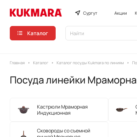
Сургут
Акции
Каталог
Главная
Каталог
Каталог посуды Kukmara по линиям
По
Посуда линейки Мраморна
Кастрюли Мраморная
Индукционная
Сковороды со съемной
ручкой Мраморная