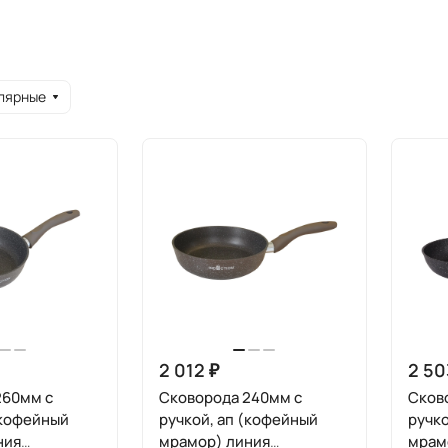
лярные
2 012 ₽
2 50
260мм с
Сковорода 240мм с
Сков
(кофейный
ручкой, ап (кофейный
ручко
ния
мрамор) линия
мрам