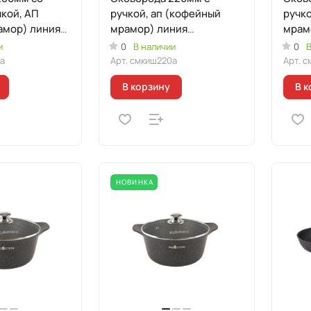
кой, АП
ручкой, ап (кофейный
ручко
амор) линия
мрамор) линия
мрам
"Мраморная
"Мра
и
0
В наличии
0
В
ая"
Индукционная"
Инду
а
Арт.
смкиш220а
Арт.
с
В корзину
В к
НОВИНКА