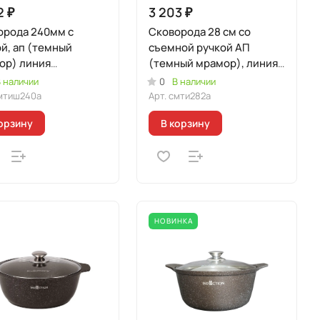
2 ₽
3 203 ₽
орода 240мм с
Сковорода 28 см со
й, ап (темный
съемной ручкой АП
ор) линия
(темный мрамор), линия
морная
"Мраморная
 наличии
0
В наличии
кционная"
Индукционная"
мтиш240а
Арт.
смти282а
орзину
В корзину
НОВИНКА