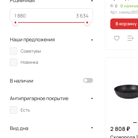
Розничная
"Мраморная
0
В наличи
индукционн
Арт.
смкиш260
В корзину
Наши предложения
Советуем
Новинка
В наличии
Антипригарное покрытие
Есть
Вид дна
2 808 ₽
Сковорода 