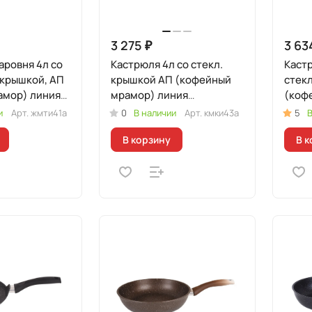
3 275 ₽
3 63
ровня 4л со
Кастрюля 4л со стекл.
Каст
 крышкой, АП
крышкой АП (кофейный
стек
) линия
мрамор) линия
(коф
"Мраморная
лини
и
Арт.
жмти41а
0
В наличии
Арт.
кмки43а
5
В
ая"
Индукционная"
Инду
В корзину
В к