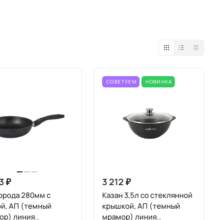
СОВЕТУЕМ
НОВИНКА
3 ₽
3 212 ₽
орода 280мм с
Казан 3,5л со стеклянной
й, АП (темный
крышкой, АП (темный
ор) линия
мрамор) линия