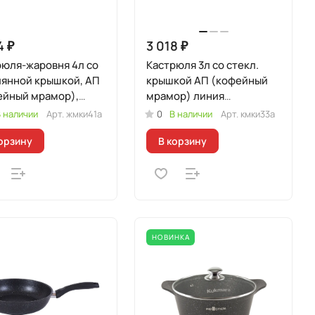
4 ₽
3 018 ₽
рюля-жаровня 4л со
Кастрюля 3л со стекл.
лянной крышкой, АП
крышкой АП (кофейный
ейный мрамор),
мрамор) линия
я "Мраморная
"Мраморная
 наличии
Арт.
жмки41а
0
В наличии
Арт.
кмки33а
кционная"
Индукционная"
орзину
В корзину
НОВИНКА