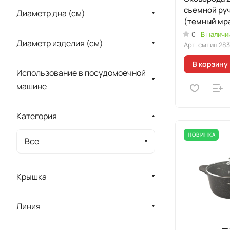
съемной руч
Диаметр дна (см)
(темный мр
"Мраморная
0
В наличи
Диаметр изделия (см)
индукционн
Арт.
смтиш283
В корзину
Использование в посудомоечной
машине
Категория
НОВИНКА
Все
Крышка
Линия