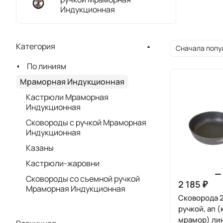
Индукционная
Категория
Сначала попу
По линиям
Мраморная Индукционная
Кастрюли Мраморная
Индукционная
Сковороды с ручкой Мраморная
Индукционная
Казаны
Кастрюли-жаровни
Сковороды со съемной ручкой
2 185 ₽
Мраморная Индукционная
Сковорода 
ручкой, ап 
мрамор) ли