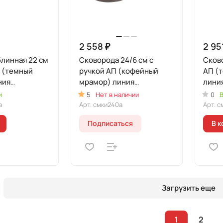
2 558 ₽
2 95
линная 22 см
Сковорода 24/6 см с
Сково
П (темный
ручкой АП (кофейный
АП (
ния
мрамор) линия
лини
"Мраморная
Инду
и
5
Нет в наличии
0
В
ая"
Индукционная"
а
Арт.
смки240а
Арт.
с
Подписаться
В к
Загрузить еще
1
2