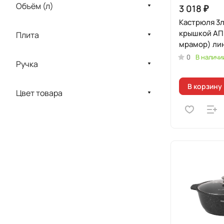
Объём (л)
3 018 ₽
Кастрюля 3л
крышкой АП
Плита
мрамор) ли
"Мраморная
0
В наличи
Ручка
Индукционн
В корзину
Цвет товара