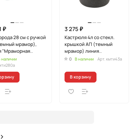
1 ₽
3 275 ₽
рода 28 см с ручкой
Кастрюля 4л со стекл.
темный мрамор),
крышкой АП (темный
я "Мраморная
мрамор) линия
кционная"
"Мраморная
 наличии
0
В наличии
Арт.
кмти43а
Индукционная"
мти280а
орзину
В корзину