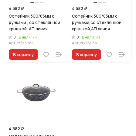
4 582 ₽
4 582 ₽
Сотейник 300/85мм с
Сотейник 300/85мм с
ручками , со стеклянной
ручками,со стеклянной
крышкой, АП линия
крышкой,АП линия
"Грация" (белый/золото)
"Грация"(черный/золото)
0
0
В наличии
В наличии
Арт.
сгбз308а
Арт.
сгчз308а
В корзину
В корзину
4 582 ₽