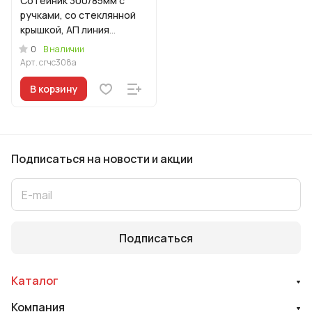
Сотейник 300/85мм с
ручками, со стеклянной
крышкой, АП линия
"Грация" (черный/
0
В наличии
серебро)
Арт.
сгчс308а
В корзину
Подписаться
на новости и акции
Подписаться
Каталог
Компания