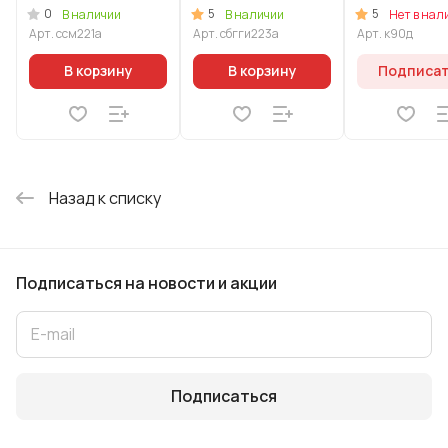
крышкой, АП линия
линия"Гранит
0
5
5
В наличии
В наличии
Нет в нал
"Стелла"(мокко)
Ультра
Арт.
ссм221а
Арт.
сбгги223а
Арт.
к90д
Индукционная"
(синий)
В корзину
В корзину
Подписа
Назад к списку
Подписаться
на новости и акции
Подписаться