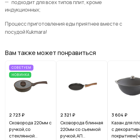
подходит для всех типов плит, кроме
индукционных;
Процесс приготовления еды приятнее вместе с
посудой Kukmara!
Вам также может понравиться
СОВЕТУЕМ
НОВИНКА
2 723 ₽
2 321 ₽
3 604 ₽
Сковорода 220мм с
Сковорода блинная
Казан для пл
ручкой,со
220мм со съемной
с декоратив
стеклянной
ручкой,АП
покрытием(ч